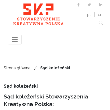
Facebook
Twitter
Link
pl
en
/
Strona główna
Sąd koleżeński
Sąd koleżeński
Sąd koleżeński Stowarzyszenia
Kreatywna Polska: