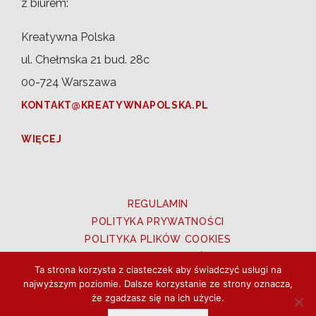
z biurem:
Kreatywna Polska
ul. Chełmska 21 bud. 28c
00-724 Warszawa
KONTAKT@KREATYWNAPOLSKA.PL
WIĘCEJ
REGULAMIN
POLITYKA PRYWATNOŚCI
POLITYKA PLIKÓW COOKIES
PRAWA DO ZDJĘĆ
Ta strona korzysta z ciasteczek aby świadczyć usługi na
UTWORY OZNACZONE CC BY 3.0 PL
najwyższym poziomie. Dalsze korzystanie ze strony oznacza,
że zgadzasz się na ich użycie.
Copyright © 2026 Kreatywna Polska. Wszystkie