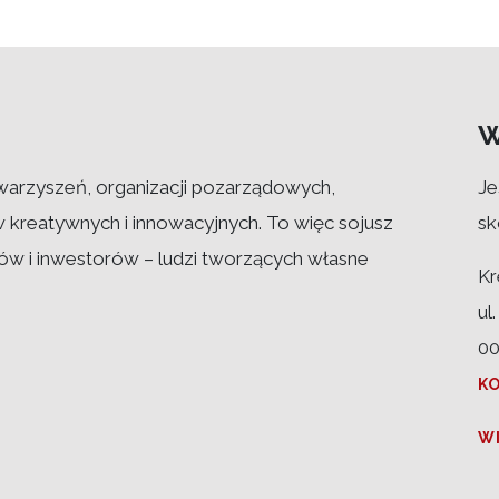
W
warzyszeń, organizacji pozarządowych,
Je
w kreatywnych i innowacyjnych. To więc sojusz
sk
w i inwestorów – ludzi tworzących własne
Kr
ul
00
K
W