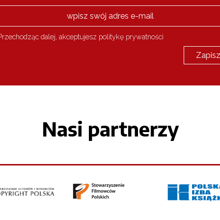
rzechodząc dalej, akceptujesz politykę prywatności
Nasi partnerzy