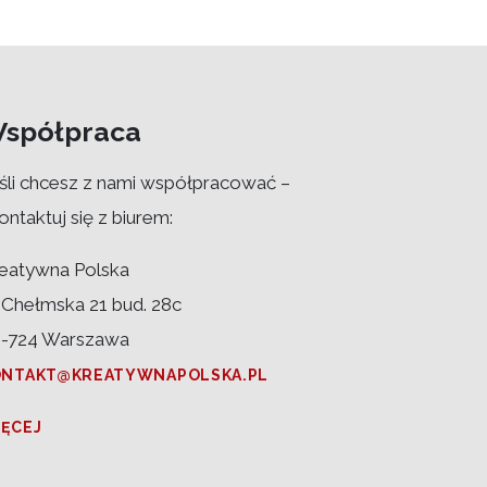
spółpraca
śli chcesz z nami współpracować –
ontaktuj się z biurem:
eatywna Polska
. Chełmska 21 bud. 28c
-724 Warszawa
ONTAKT@KREATYWNAPOLSKA.PL
IĘCEJ