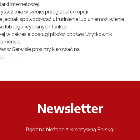
rki internetowej.
łączenia w swojej przeglądarce opcji
e jednak spowodować utrudnienie lub uniemożliwienie
u lub jego wybranych funkcji.
ej w zakresie obsługi plików
cookies
Użytkownik
omencie.
ies
w Serwisie prosimy kierować na
pl
.
Newsletter
Bądź na bieżąco z Kreatywną Polską!