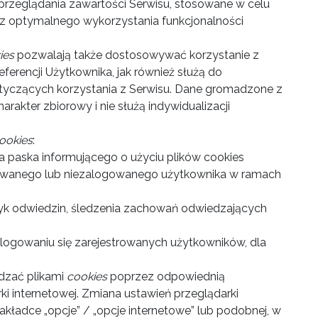
przeglądania zawartości Serwisu, stosowane w celu
az optymalnego wykorzystania funkcjonalności
ies
pozwalają także dostosowywać korzystanie z
ferencji Użytkownika, jak również służą do
tyczących korzystania z Serwisu. Dane gromadzone z
arakter zbiorowy i nie służą indywidualizacji
ookies
:
nia paska informującego o użyciu plików cookies
logowanego lub niezalogowanego użytkownika w ramach
styk odwiedzin, śledzenia zachowań odwiedzających
logowaniu się zarejestrowanych użytkowników, dla
dzać plikami
cookies
poprzez odpowiednią
rki internetowej. Zmiana ustawień przeglądarki
zakładce „opcje” / „opcje internetowe” lub podobnej, w