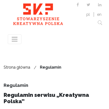
Facebook
Twitter
Link
pl
en
/
Strona główna
Regulamin
Regulamin
Regulamin serwisu „Kreatywna
Polska”