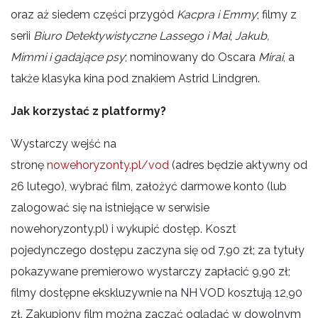
oraz aż siedem części przygód
Kacpra i Emmy
; filmy z
serii
Biuro Detektywistyczne Lassego i Mai
;
Jakub,
Mimmi i gadające psy
; nominowany do Oscara
Mirai
, a
także klasyka kina pod znakiem Astrid Lindgren.
Jak korzystać z platformy?
Wystarczy wejść na
stronę
nowehoryzonty.pl/vod
(adres będzie aktywny od
26 lutego), wybrać film, założyć darmowe konto (lub
zalogować się na istniejące w serwisie
nowehoryzonty.pl) i wykupić dostęp. Koszt
pojedynczego dostępu zaczyna się od 7,90 zł; za tytuły
pokazywane premierowo wystarczy zapłacić 9,90 zł;
filmy dostępne ekskluzywnie na NH VOD kosztują 12,90
zł. Zakupiony film można zacząć oglądać w dowolnym