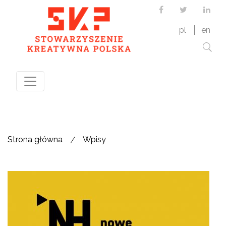
Facebook
Twitter
Link
pl
en
/
Strona główna
Wpisy