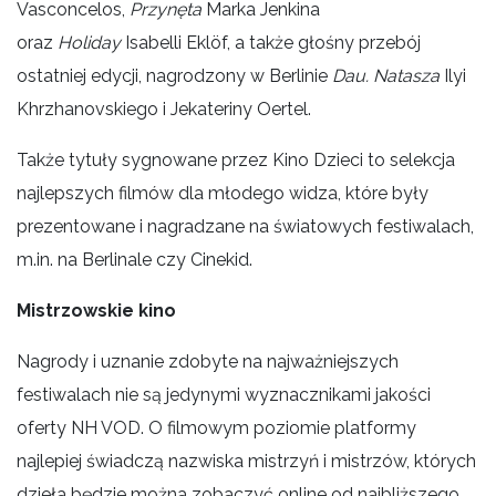
Vasconcelos,
Przynęta
Marka Jenkina
oraz
Holiday
Isabelli Eklöf, a także głośny przebój
ostatniej edycji, nagrodzony w Berlinie
Dau. Natasza
Ilyi
Khrzhanovskiego i Jekateriny Oertel.
Także tytuły sygnowane przez Kino Dzieci to selekcja
najlepszych filmów dla młodego widza, które były
prezentowane i nagradzane na światowych festiwalach,
m.in. na Berlinale czy Cinekid.
Mistrzowskie kino
Nagrody i uznanie zdobyte na najważniejszych
festiwalach nie są jedynymi wyznacznikami jakości
oferty NH VOD. O filmowym poziomie platformy
najlepiej świadczą nazwiska mistrzyń i mistrzów, których
dzieła będzie można zobaczyć online od najbliższego