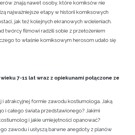
erów znają nawet osoby, które komiksów nie
dzą najważniejsze etapy w historii komiksowych
taci, jak też kolejnych ekranowych wcieleniach.
ad twórcy filmowi radzili sobie z przełożeniem
aczego to właśnie komiksowym herosom udało się
w wieku 7-11 lat wraz z opiekunami połączone ze
j i atrakcyjnej formie zawodu kostiumologa. Jaką
ego i całego świata przedstawionego? Jakimi
kostiumolog i jakie umiejętności opanować?
cego zawodu i usłyszą barwne anegdoty z planów