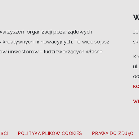
W
warzyszeń, organizacji pozarządowych,
Je
w kreatywnych i innowacyjnych. To więc sojusz
sk
w i inwestorów – ludzi tworzących własne
Kr
ul
00
K
W
ŚCI
POLITYKA PLIKÓW COOKIES
PRAWA DO ZDJĘĆ