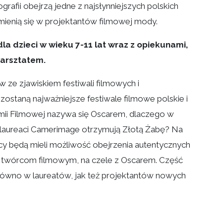
fii obejrzą jedne z najsłynniejszych polskich
mienią się w projektantów filmowej mody.
dla dzieci w wieku 7-11 lat wraz z opiekunami,
warsztatem.
 ze zjawiskiem festiwali filmowych i
staną najważniejsze festiwale filmowe polskie i
emii Filmowej nazywa się Oscarem, dlaczego w
 laureaci Camerimage otrzymują Złotą Żabę? Na
y będą mieli możliwość obejrzenia autentycznych
m twórcom filmowym, na czele z Oscarem. Część
arówno w laureatów, jak też projektantów nowych