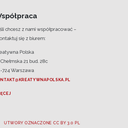
spółpraca
śli chcesz z nami współpracować –
ontaktuj się z biurem:
eatywna Polska
. Chełmska 21 bud. 28c
-724 Warszawa
ONTAKT@KREATYWNAPOLSKA.PL
IĘCEJ
UTWORY OZNACZONE CC BY 3.0 PL