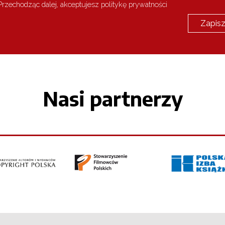
rzechodząc dalej, akceptujesz politykę prywatności
Nasi partnerzy