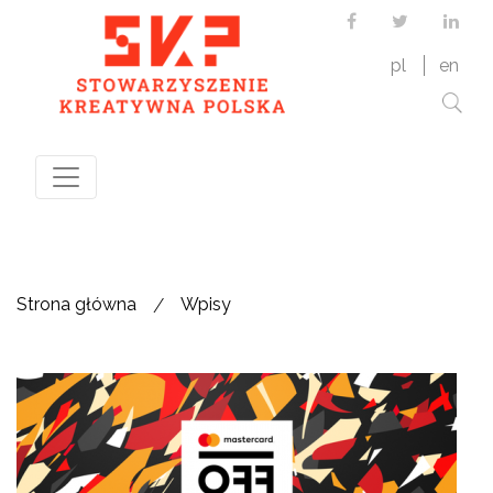
Facebook
Twitter
Link
pl
en
/
Strona główna
Wpisy