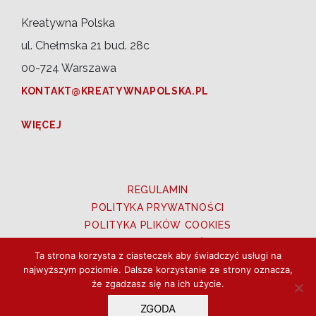
Kreatywna Polska
ul. Chełmska 21 bud. 28c
00-724 Warszawa
KONTAKT@KREATYWNAPOLSKA.PL
WIĘCEJ
REGULAMIN
POLITYKA PRYWATNOŚCI
POLITYKA PLIKÓW COOKIES
PRAWA DO ZDJĘĆ
Ta strona korzysta z ciasteczek aby świadczyć usługi na
UTWORY OZNACZONE CC BY 3.0 PL
najwyższym poziomie. Dalsze korzystanie ze strony oznacza,
że zgadzasz się na ich użycie.
Copyright © 2026 Kreatywna Polska. Wszystkie
ZGODA
prawa zastrzeżone.