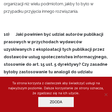
organizacji niż wielu podmiotom, jakby to było w
przypadku przyjęcia innego rozwiązania.
10) Jaki powinien być udział autorów publikacji
prasowych w przychodach wydawców
uzyskiwanych z eksploatacji tych publikacji przez
dostawców usług społeczeństwa informacyjnego,
stosownie do art. 15 ust. 5 dyrektywy? Czy zasadne
byłoby zastosowanie tu analogii do udziału
autorów i wydawców w opłatach
Ta strona korzysta z ciasteczek aby świadczyć usługi na
kompensacyjnych, o których mowa w art. 20 ust. 4
najwyższym poziomie. Dalsze korzystanie ze strony oznacza,
że zgadzasz się na ich użycie.
ustawy o prawie autorskim i prawach pokrewnych
(50%-50%)?
ZGODA