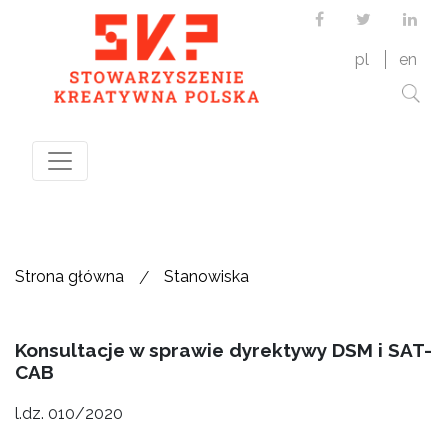
Facebook
Twitter
Link
pl
en
/
Strona główna
Stanowiska
Konsultacje w sprawie dyrektywy DSM i SAT-
CAB
l.dz. 010/2020