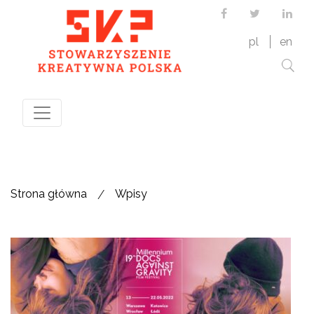
Facebook
Twitter
Link
pl
en
/
Strona główna
Wpisy