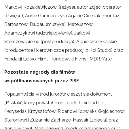
Markowi Kozakiewiczowi (reżyser, autor zdjęć, operator
dźwięku), Annie Garncarczyk i Agacie Cierniak (montaż),
Bartoszowi Bludau (muzyka), Mateuszowi
Adamczykowi (udźwiękowienie), Jarkowi
Sterczewskiemu (postprodukcja), Agnieszce Skalskiej
(producentce i kierowniczce produkcji z Koi Studio) oraz
Fundacji Lekko Films, Tondowski Films i MDR/Arte.
Pozostałe nagrody dla filmów
współfinansowanych przez PISF
Popularnością wśród jurorów cieszył się dokument
„Pisklaki”, który powstał m.in. dzięki Lidii Dudzie
(reżyseria), Krzysztofowi Ridanowi (dźwięk), Wojciechowi
Staroniowi i Zuzannie Zacharze-Hassair (zdjęcia) oraz
Annie Bławut-Mazurkiewicz (produkcja z ramienia Aura