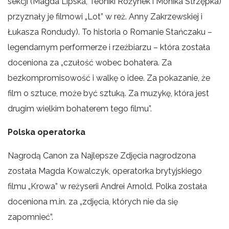
sekcji (Magda Lipska, Teoniki Rożynek i Monika Strzępka)
przyznały je filmowi „Lot” w reż. Anny Zakrzewskiej i
Łukasza Rondudy). To historia o Romanie Stańczaku –
legendarnym performerze i rzeźbiarzu – która została
doceniona za „czułość wobec bohatera. Za
bezkompromisowość i walkę o idee. Za pokazanie, że
film o sztuce, może być sztuką. Za muzykę, która jest
drugim wielkim bohaterem tego filmu”.
Polska operatorka
Nagrodą Canon za Najlepsze Zdjęcia nagrodzona
została Magda Kowalczyk, operatorka brytyjskiego
filmu „Krowa” w reżyserii Andrei Arnold. Polka została
doceniona m.in. za „zdjęcia, których nie da się
zapomnieć”.