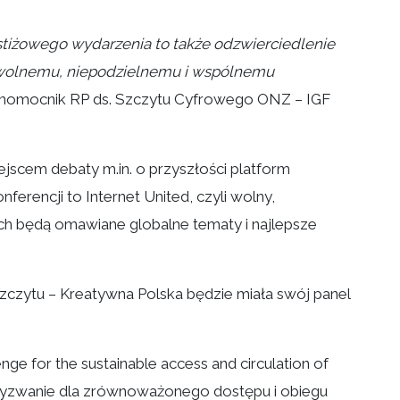
stiżowego wydarzenia to także odzwierciedlenie
 wolnemu, niepodzielnemu i wspólnemu
ełnomocnik RP ds. Szczytu Cyfrowego ONZ – IGF
jscem debaty m.in. o przyszłości platform
ferencji to Internet United, czyli wolny,
ach będą omawiane globalne tematy i najlepsze
szczytu – Kreatywna Polska będzie miała swój panel
nge for the sustainable access and circulation of
 wyzwanie dla zrównoważonego dostępu i obiegu