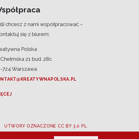
spółpraca
śli chcesz z nami współpracować –
ontaktuj się z biurem:
eatywna Polska
. Chełmska 21 bud. 28c
-724 Warszawa
ONTAKT@KREATYWNAPOLSKA.PL
IĘCEJ
UTWORY OZNACZONE CC BY 3.0 PL