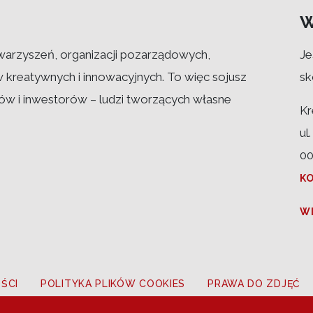
W
warzyszeń, organizacji pozarządowych,
Je
w kreatywnych i innowacyjnych. To więc sojusz
sk
w i inwestorów – ludzi tworzących własne
Kr
ul
00
K
W
ŚCI
POLITYKA PLIKÓW COOKIES
PRAWA DO ZDJĘĆ