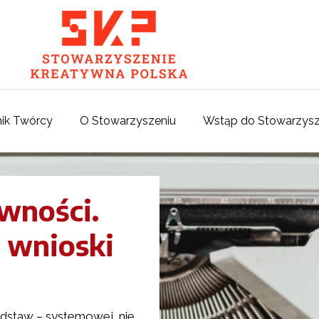
ik Twórcy
O Stowarzyszeniu
Wstąp do Stowarzysz
wności.
 wnioski
dstaw – systemowej, nie