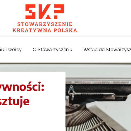
ik Twórcy
O Stowarzyszeniu
Wstąp do Stowarzysz
ywności:
sztuje