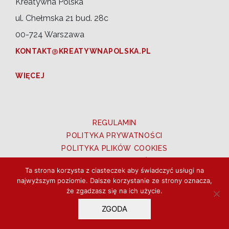
Kreatywna Polska
ul. Chełmska 21 bud. 28c
00-724 Warszawa
KONTAKT@KREATYWNAPOLSKA.PL
WIĘCEJ
REGULAMIN
POLITYKA PRYWATNOŚCI
POLITYKA PLIKÓW COOKIES
PRAWA DO ZDJĘĆ
Ta strona korzysta z ciasteczek aby świadczyć usługi na
UTWORY OZNACZONE CC BY 3.0 PL
najwyższym poziomie. Dalsze korzystanie ze strony oznacza,
że zgadzasz się na ich użycie.
Copyright © 2026 Kreatywna Polska. Wszystkie
ZGODA
prawa zastrzeżone.