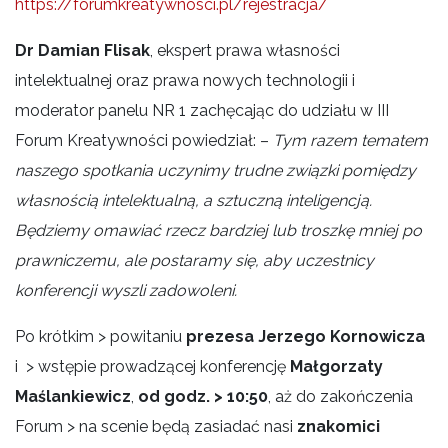
https://forumkreatywnosci.pl/rejestracja/
Dr Damian Flisak
, ekspert prawa własności
intelektualnej oraz prawa nowych technologii i
moderator panelu NR 1 zachęcając do udziału w III
Forum Kreatywności powiedział: –
Tym razem tematem
naszego spotkania uczynimy trudne związki pomiędzy
własnością intelektualną, a sztuczną inteligencją.
Będziemy omawiać rzecz bardziej lub troszkę mniej po
prawniczemu, ale postaramy się, aby uczestnicy
konferencji wyszli zadowoleni.
Po krótkim > powitaniu
prezesa Jerzego Kornowicza
i > wstępie prowadzącej konferencję
Małgorzaty
Maślankiewicz
,
od godz. > 10:50
, aż do zakończenia
Forum > na scenie będą zasiadać nasi
znakomici