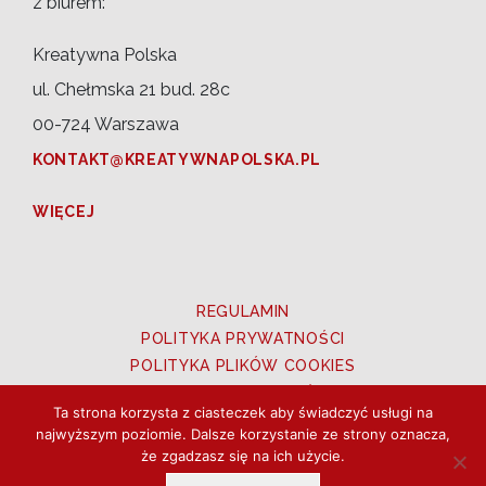
z biurem:
Kreatywna Polska
ul. Chełmska 21 bud. 28c
00-724 Warszawa
KONTAKT@KREATYWNAPOLSKA.PL
WIĘCEJ
REGULAMIN
POLITYKA PRYWATNOŚCI
POLITYKA PLIKÓW COOKIES
PRAWA DO ZDJĘĆ
Ta strona korzysta z ciasteczek aby świadczyć usługi na
UTWORY OZNACZONE CC BY 3.0 PL
najwyższym poziomie. Dalsze korzystanie ze strony oznacza,
że zgadzasz się na ich użycie.
Copyright © 2026 Kreatywna Polska. Wszystkie