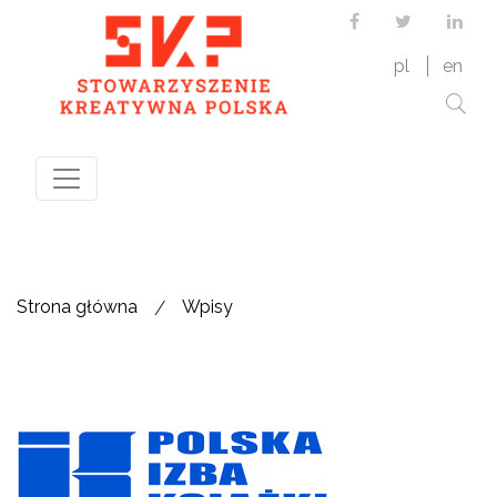
Facebook
Twitter
Link
pl
en
/
Strona główna
Wpisy