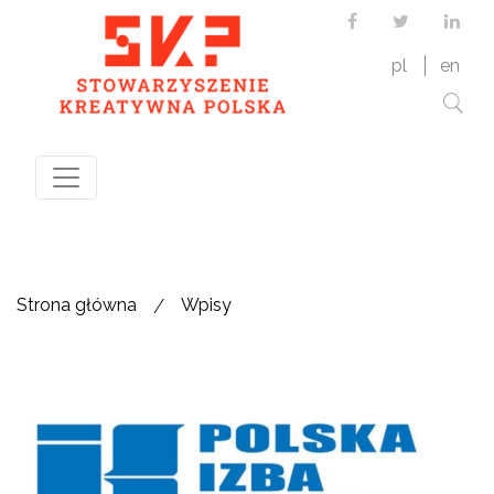
Facebook
Twitter
Link
pl
en
/
Strona główna
Wpisy