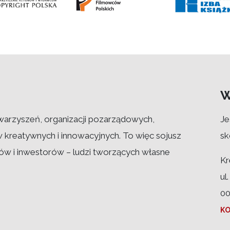
W
warzyszeń, organizacji pozarządowych,
Je
w kreatywnych i innowacyjnych. To więc sojusz
sk
w i inwestorów – ludzi tworzących własne
Kr
ul
00
K