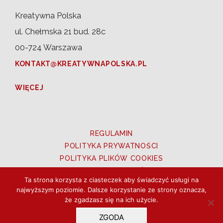
Kreatywna Polska
ul. Chełmska 21 bud. 28c
00-724 Warszawa
KONTAKT@KREATYWNAPOLSKA.PL
WIĘCEJ
REGULAMIN
POLITYKA PRYWATNOŚCI
POLITYKA PLIKÓW COOKIES
PRAWA DO ZDJĘĆ
Ta strona korzysta z ciasteczek aby świadczyć usługi na
UTWORY OZNACZONE CC BY 3.0 PL
najwyższym poziomie. Dalsze korzystanie ze strony oznacza,
że zgadzasz się na ich użycie.
Copyright © 2026 Kreatywna Polska. Wszystkie
ZGODA
prawa zastrzeżone.