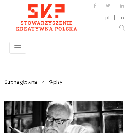
Facebook
Twitter
Link
pl
en
/
Strona główna
Wpisy