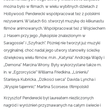
można było w filmach, w wielu wybitnych dziełach z
Hollywood. Penderecki współpracował też z polskimi
reżyserami. W latach 60. stworzył muzykę do kilkunastu
filmów animowanych. Współpracował też z Wojciechem
J. Hasem przy jego „Rękopisie znalezionym w
Saragossie” i „Szyfrach”. Później nie tworzył już muzyki
oryginalnej, choć nadal jego utwory stanowiły ścieżkę
dźwiękową wielu filmów, m.in. „Katynia” Andrzeja Wajdy i
„Demona” Marcina Wrony. Były wykorzystane także m.
in. w „Egzorcyście” Williama Friedkina, „Lśnieniu”
Stanleya Kubricka, „Dzikości serca” Davida Lyncha i
„Wyspie tajemnic” Martina Scorsese. (filmpolski)
Krzysztof Penderecki był laureatem niezliczonych
nagród i wyróżnień przyznawanych na całym świecie i