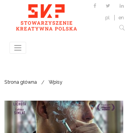
Facebook
Twitter
Link
pl
en
/
Strona główna
Wpisy