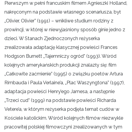
Pierwszym w pełni francuskim filmem Agnieszki Holland,
nakręconym na podstawie własnego scenariusza, był
„Olivier, Olivier” (1991) – wnikliwe studium rodziny z
prowincji, w której w niewyjaśniony sposób ginie jedno z
dzieci. W Stanach Zjednoczonych reżyserka
zrealizowała adaptację klasycznej powieści Frances
Hodgson Burnett „Tajemniczy ogród” (1993). Wśród
kolejnych amerykańskich produkcji znalazły się: film
„Całkowite zaćmienie” (1995) o związku poetów Artura
Rimbauda i Paula Verlaine’a, „Plac Waszyngtona” (1997),
adaptacja powieści Henry’ego Jamesa, a następnie
„Trzeci cud” (1999) na podstawie powieści Richarda
Vetere’a, w którym reżyserka podjęła temat cudów w
Kościele katolickim. Wśród kolejnych filmów niezwykle
pracowitej polskiej filmowczyni zrealizowanych w tym