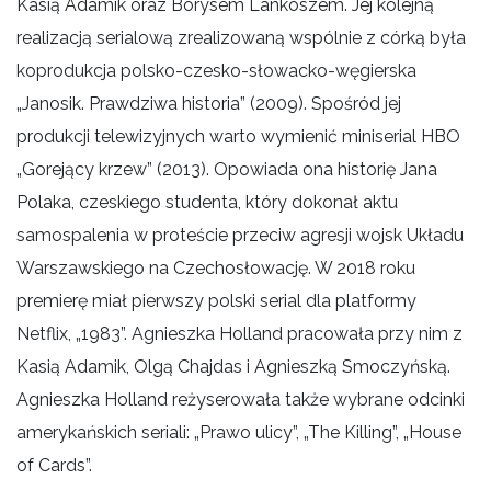
Kasią Adamik oraz Borysem Lankoszem. Jej kolejną
realizacją serialową zrealizowaną wspólnie z córką była
koprodukcja polsko-czesko-słowacko-węgierska
„Janosik. Prawdziwa historia” (2009). Spośród jej
produkcji telewizyjnych warto wymienić miniserial HBO
„Gorejący krzew” (2013). Opowiada ona historię Jana
Polaka, czeskiego studenta, który dokonał aktu
samospalenia w proteście przeciw agresji wojsk Układu
Warszawskiego na Czechosłowację. W 2018 roku
premierę miał pierwszy polski serial dla platformy
Netflix, „1983”. Agnieszka Holland pracowała przy nim z
Kasią Adamik, Olgą Chajdas i Agnieszką Smoczyńską.
Agnieszka Holland reżyserowała także wybrane odcinki
amerykańskich seriali: „Prawo ulicy”, „The Killing”, „House
of Cards”.