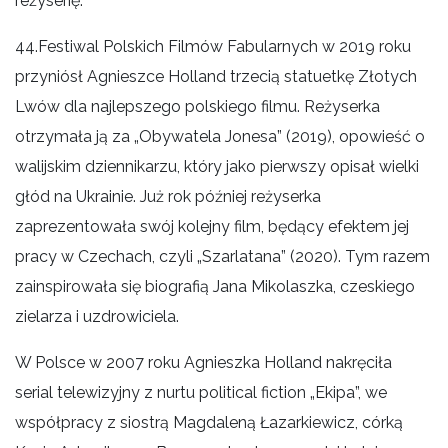
reżyserię.
44.Festiwal Polskich Filmów Fabularnych w 2019 roku
przyniósł Agnieszce Holland trzecią statuetkę Złotych
Lwów dla najlepszego polskiego filmu. Reżyserka
otrzymała ją za „Obywatela Jonesa” (2019), opowieść o
walijskim dziennikarzu, który jako pierwszy opisał wielki
głód na Ukrainie. Już rok później reżyserka
zaprezentowała swój kolejny film, będący efektem jej
pracy w Czechach, czyli „Szarlatana” (2020). Tym razem
zainspirowała się biografią Jana Mikolaszka, czeskiego
zielarza i uzdrowiciela.
W Polsce w 2007 roku Agnieszka Holland nakręciła
serial telewizyjny z nurtu political fiction „Ekipa”, we
współpracy z siostrą Magdaleną Łazarkiewicz, córką